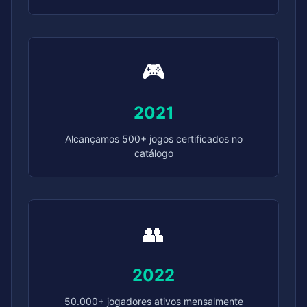
🎮
2021
Alcançamos 500+ jogos certificados no
catálogo
👥
2022
50.000+ jogadores ativos mensalmente