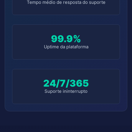
Tempo médio de resposta do suporte
99.9%
Uptime da plataforma
24/7/365
Suporte ininterrupto