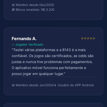
📅 Membro desde Dez/2025
🎁 Bônus recebido: R$ 3.200
⭐⭐⭐⭐⭐
Fernando A.
✓ Jogador Verificado
"Testei várias plataformas e a 8143 é a mais
confiável. Os jogos são certificados, as odds são
justas e nunca tive problemas com pagamentos.
O aplicativo móvel funciona perfeitamente e
posso jogar em qualquer lugar."
📅 Membro desde Jun/2024
📱 Usuário do APP Android