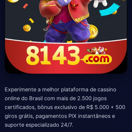
Experimente a melhor plataforma de cassino
online do Brasil com mais de 2.500 jogos
certificados, bônus exclusivo de R$ 5.000 + 500
giros grátis, pagamentos PIX instantâneos e
suporte especializado 24/7.