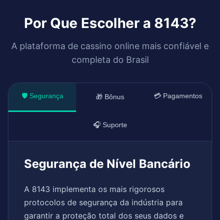
Por Que Escolher a 8143?
A plataforma de cassino online mais confiável e
completa do Brasil
🛡️ Segurança
💳 Pagamentos
🎁 Bônus
🎧 Suporte
Segurança de Nível Bancário
A 8143 implementa os mais rigorosos
protocolos de segurança da indústria para
garantir a proteção total dos seus dados e