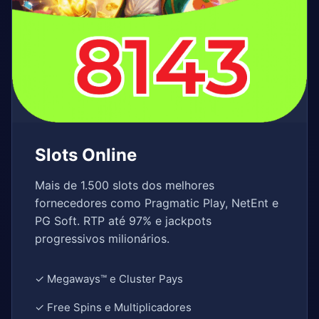
Slots Online
Mais de 1.500 slots dos melhores
fornecedores como Pragmatic Play, NetEnt e
PG Soft. RTP até 97% e jackpots
progressivos milionários.
✓ Megaways™ e Cluster Pays
✓ Free Spins e Multiplicadores