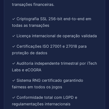
transações financeiras.
✓ Criptografia SSL 256-bit end-to-end em
todas as transações
✓ Licença internacional de operação validada
✓ Certificações ISO 27001 e 27018 para
proteção de dados
✓ Auditoria independente trimestral por iTech
Labs e eCOGRA
✓ Sistema RNG certificado garantindo
fairness em todos os jogos
✓ Conformidade total com LGPD e
regulamentações internacionais