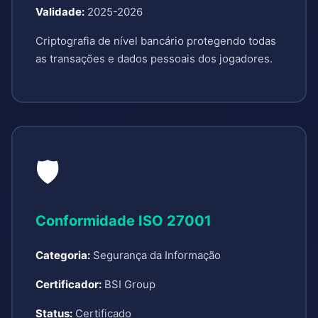
Validade:
2025-2026
Criptografia de nível bancário protegendo todas
as transações e dados pessoais dos jogadores.
🛡️
Conformidade ISO 27001
Categoria:
Segurança da Informação
Certificador:
BSI Group
Status:
Certificado