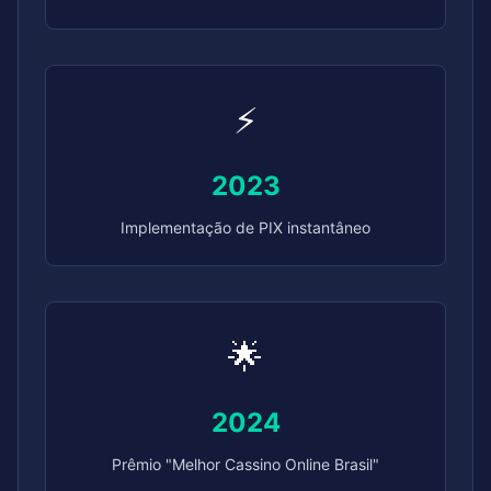
⚡
2023
Implementação de PIX instantâneo
🌟
2024
Prêmio "Melhor Cassino Online Brasil"