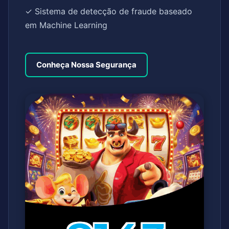
✓ Sistema de detecção de fraude baseado
em Machine Learning
Conheça Nossa Segurança